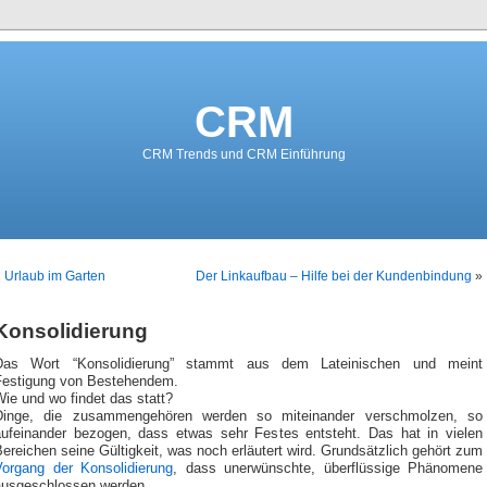
CRM
CRM Trends und CRM Einführung
«
Urlaub im Garten
Der Linkaufbau – Hilfe bei der Kundenbindung
»
Konsolidierung
Das Wort “Konsolidierung” stammt aus dem Lateinischen und meint
Festigung von Bestehendem.
ie und wo findet das statt?
Dinge, die zusammengehören werden so miteinander verschmolzen, so
aufeinander bezogen, dass etwas sehr Festes entsteht. Das hat in vielen
ereichen seine Gültigkeit, was noch erläutert wird. Grundsätzlich gehört zum
Vorgang der Konsolidierung
, dass unerwünschte, überflüssige Phänomene
ausgeschlossen werden.