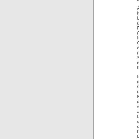
(
F
w
u