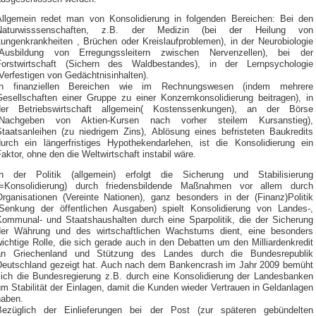
Allgemein redet man von Konsolidierung in folgenden Bereichen: Bei den
Naturwisssenschaften, z.B. der Medizin (bei der Heilung von
Lungenkrankheiten , Brüchen oder Kreislaufproblemen), in der Neurobiologie
(Ausbildung von Erregungssleitern zwischen Nervenzellen), bei der
Forstwirtschaft (Sichern des Waldbestandes), in der Lernpsychologie
Verfestigen von Gedächtnisinhalten).
In finanziellen Bereichen wie im Rechnungswesen (indem mehrere
Gesellschaften einer Gruppe zu einer Konzernkonsolidierung beitragen), in
der Betriebswirtschaft allgemein( Kostenssenkungen), an der Börse
(Nachgeben von Aktien-Kursen nach vorher steilem Kursanstieg),
Staatsanleihen (zu niedrigem Zins), Ablösung eines befristeten Baukredits
durch ein längerfristiges Hypothekendarlehen, ist die Konsolidierung ein
aktor, ohne den die Weltwirtschaft instabil wäre.
In der Politik (allgemein) erfolgt die Sicherung und Stabilisierung
(=Konsolidierung) durch friedensbildende Maßnahmen vor allem durch
Organisationen (Vereinte Nationen), ganz besonders in der (Finanz)Politik
(Senkung der öffentlichen Ausgaben) spielt Konsolidierung von Landes-,
Kommunal- und Staatshaushalten durch eine Sparpolitik, die der Sicherung
der Währung und des wirtschaftlichen Wachstums dient, eine besonders
ichtige Rolle, die sich gerade auch in den Debatten um den Milliardenkredit
an Griechenland und Stützung des Landes durch die Bundesrepublik
Deutschland gezeigt hat. Auch nach dem Bankencrash im Jahr 2009 bemüht
sich die Bundesregierung z.B. durch eine Konsolidierung der Landesbanken
m Stabilität der Einlagen, damit die Kunden wieder Vertrauen in Geldanlagen
haben.
Bezüglich der Einlieferungen bei der Post (zur späteren gebündelten