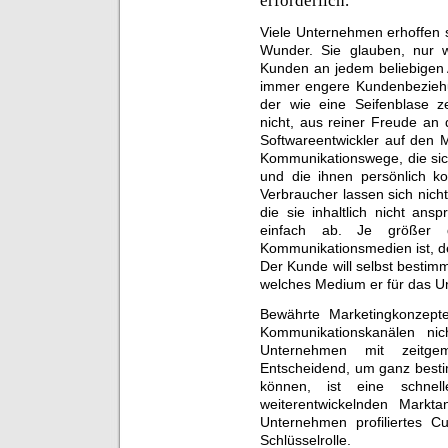
erforderlich.
Viele Unternehmen erhoffen
Wunder. Sie glauben, nur w
Kunden an jedem beliebigen A
immer engere Kundenbeziehu
der wie eine Seifenblase z
nicht, aus reiner Freude an 
Softwareentwickler auf den 
Kommunikationswege, die sic
und die ihnen persönlich k
Verbraucher lassen sich nich
die sie inhaltlich nicht ansp
einfach ab. Je größer d
Kommunikationsmedien ist, d
Der Kunde will selbst bestim
welches Medium er für das Un
Bewährte Marketingkonzept
Kommunikationskanälen ni
Unternehmen mit zeitgem
Entscheidend, um ganz besti
können, ist eine schne
weiterentwickelnden Markta
Unternehmen profiliertes 
Schlüsselrolle.