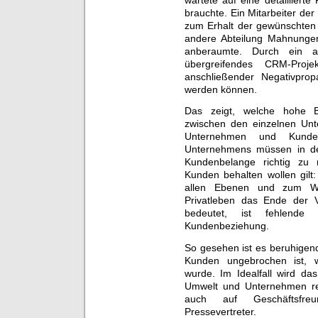
brauchte. Ein Mitarbeiter de
zum Erhalt der gewünschten
andere Abteilung Mahnungen
anberaumte. Durch ein a
übergreifendes CRM-Proj
anschließender Negativpr
werden können.
Das zeigt, welche hohe 
zwischen den einzelnen Un
Unternehmen und Kunde
Unternehmens müssen in de
Kundenbelange richtig zu 
Kunden behalten wollen gil
allen Ebenen und zum W
Privatleben das Ende der 
bedeutet, ist fehlend
Kundenbeziehung.
So gesehen ist es beruhigend
Kunden ungebrochen ist, w
wurde. Im Idealfall wird da
Umwelt und Unternehmen re
auch auf Geschäftsfreu
Pressevertreter.