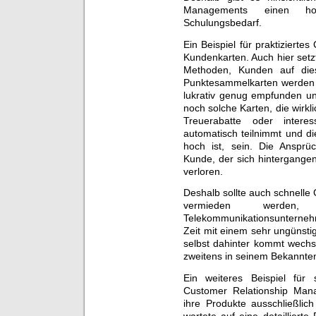
Managements einen hoh
Schulungsbedarf.
Ein Beispiel für praktiziert
Kundenkarten. Auch hier set
Methoden, Kunden auf dies
Punktesammelkarten werden 
lukrativ genug empfunden un
noch solche Karten, die wirk
Treuerabatte oder inter
automatisch teilnimmt und di
hoch ist, sein. Die Ansprü
Kunde, der sich hintergange
verloren.
Deshalb sollte auch schnell
vermieden werde
Telekommunikationsunterneh
Zeit mit einem sehr ungünsti
selbst dahinter kommt wech
zweitens in seinem Bekannten
Ein weiteres Beispiel für 
Customer Relationship Mana
ihre Produkte ausschließlic
wartete auf eine detailliert