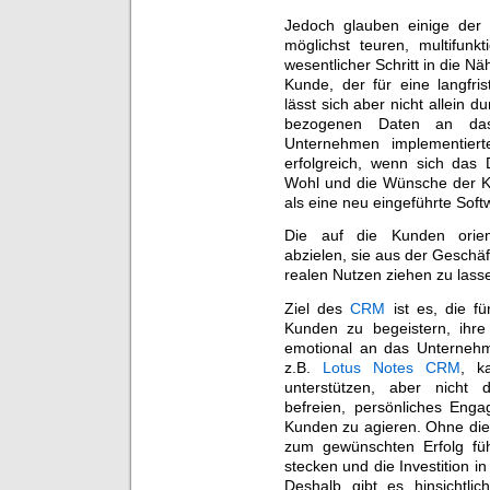
Jedoch glauben einige der V
möglichst teuren, multifun
wesentlicher Schritt in die N
Kunde, der für eine langfris
lässt sich aber nicht allein d
bezogenen Daten an das
Unternehmen implementiert
erfolgreich, wenn sich das 
Wohl und die Wünsche der Kun
als eine neu eingeführte Soft
Die auf die Kunden orien
abzielen, sie aus der Gesch
realen Nutzen ziehen zu lass
Ziel des
CRM
ist es, die f
Kunden zu begeistern, ihre
emotional an das Unterneh
z.B.
Lotus Notes CRM
, k
unterstützen, aber nicht d
befreien, persönliches En
Kunden zu agieren. Ohne dies
zum gewünschten Erfolg füh
stecken und die Investition i
Deshalb gibt es hinsichtli